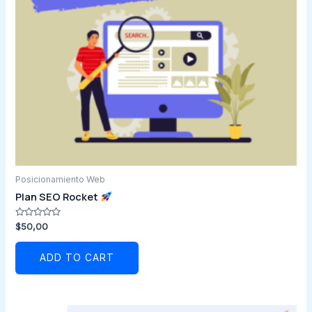
Posicionamiento Web
Plan SEO Rocket
Rated
$
50,00
0
out
of
ADD TO CART
5