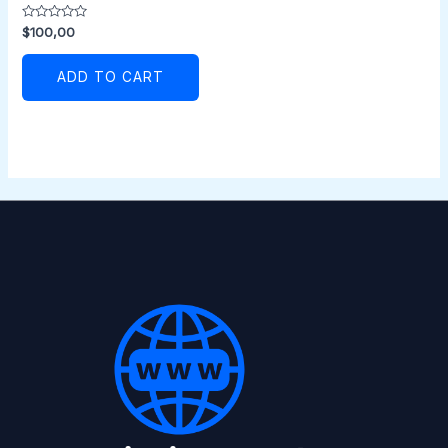
Rated
$
100,00
0
out
of
ADD TO CART
5