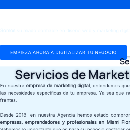
Agencia de Marketin
Skip
to
content
Servicios de Marketing Digital Pe
Somos
su aliado confiable en diseño web y marketing digit
EMPIEZA AHORA A DIGITALIZAR TU NEGOCIO
Se
Servicios de Market
En nuestra
empresa de marketing digital
, entendemos que
las necesidades específicas de tu empresa. Ya sea que ne
frentes.
Desde 2018, en nuestra Agencia hemos estado compromet
empresas, emprendedores y profesionales en Miami Flor
Sabemos lo importante que es para su negocio destacar en e