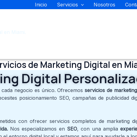
g Digital en Miami 
Inicio
Servicios
Nosotros
Cont
rsonalizados para tu Negocio
al en Miami.
rvicios de Marketing Digital en Mi
ing Digital Personaliz
 cada negocio es único. Ofrecemos
servicios de marketing 
cesites posicionamiento SEO, campañas de publicidad digi
idos con ofrecer servicios completos de marketing dig
ida.
Nos especializamos en
SEO
, con una amplia
experi
l entorno digital local y estamos aquí para ayudarle a log